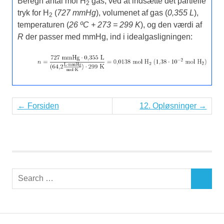
Beregn antal mol H
gas, ved at indsætte det partielle
2
tryk for H
(
727 mmHg
), volumenet af gas (
0,355 L
),
2
temperaturen (
26 ºC + 273 = 299 K
), og den værdi af
R
der passer med mmHg, ind i idealgasligningen:
← Forsiden
12. Opløsninger →
Search
SEARCH
for: