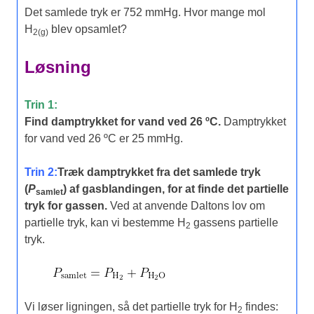
Det samlede tryk er 752 mmHg. Hvor mange mol
H
blev opsamlet?
2(g)
Løsning
Trin 1:
Find damptrykket for vand ved 26 ºC.
Damptrykket
for vand ved 26 ºC er 25 mmHg.
Trin 2:
Træk damptrykket fra det samlede tryk
(
P
) af gasblandingen, for at finde det partielle
samlet
tryk for gassen.
Ved at anvende Daltons lov om
partielle tryk, kan vi bestemme H
gassens partielle
2
tryk.
Vi løser ligningen, så det partielle tryk for H
findes:
2