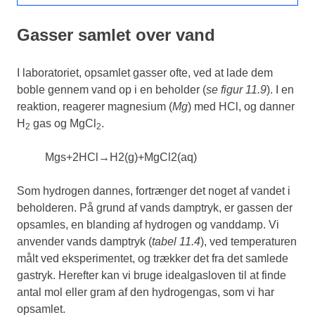
Gasser samlet over vand
I laboratoriet, opsamlet gasser ofte, ved at lade dem
boble gennem vand op i en beholder (
se figur 11.9
). I en
reaktion, reagerer magnesium (
Mg
) med HCl, og danner
H
gas og MgCl
.
2
2
Mg
s
+
2
HCl
→
H
2
(
g
)
+
MgCl
2
(
aq
)
Som hydrogen dannes, fortrænger det noget af vandet i
beholderen. På grund af vands damptryk, er gassen der
opsamles, en blanding af hydrogen og vanddamp. Vi
anvender vands damptryk (
tabel 11.4
), ved temperaturen
målt ved eksperimentet, og trækker det fra det samlede
gastryk. Herefter kan vi bruge idealgasloven til at finde
antal mol eller gram af den hydrogengas, som vi har
opsamlet.