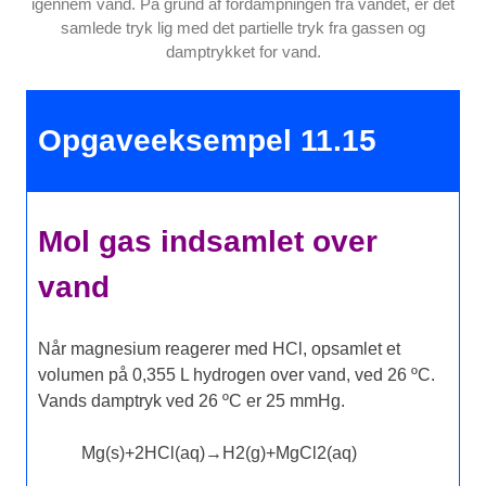
igennem vand. På grund af fordampningen fra vandet, er det
samlede tryk lig med det partielle tryk fra gassen og
damptrykket for vand.
Opgaveeksempel 11.15
Mol gas indsamlet over
vand
Når magnesium reagerer med HCl, opsamlet et
volumen på 0,355 L hydrogen over vand, ved 26 ºC.
Vands damptryk ved 26 ºC er 25 mmHg.
Mg
(
s
)
+
2
HCl
(
aq
)
→
H
2
(
g
)
+
MgCl
2
(
aq
)