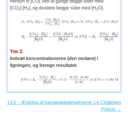
hensyn til [CO], ved at gange begge sider med
[CO
]·[H
], og dividere begge sider med [H
O].
2
2
2
Trin 3:
Indsæt koncentrationerne (
den molære
) i
ligningen, og beregn resultatet.
13.5 – Ændring af ligevægtsbetingelserne: Le Châteliers
Princip →