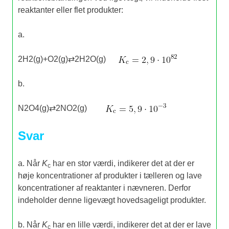
reaktanter eller flet produkter:
a.
2
H
2
(
g
)
+
O
2
(
g
)
⇄
2
H
2
O
(
g
)
b.
N
2
O
4
(
g
)
⇄
2
NO
2
(
g
)
Svar
a. Når
K
har en stor værdi, indikerer det at der er
c
høje koncentrationer af produkter i tælleren og lave
koncentrationer af reaktanter i nævneren. Derfor
indeholder denne ligevægt hovedsageligt produkter.
b. Når
K
har en lille værdi, indikerer det at der er lave
c