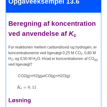
Opgaveeksempel 13.6
Beregning af koncentration
ved anvendelse af
K
c
For reaktionen mellem carbondioxid og hydrogen, er
koncentrationerne ved ligevægt 0,25 M CO
, 0,80 M
2
H
, og 0,50 M H
O. Hvad er koncentrationen af CO
2
2
(g)
ved ligevægt?
CO
2
(
g
)
+
H
2
(
g
)
⇄
CO
(
g
)
+
H
2
O
(
g
)
Løsning