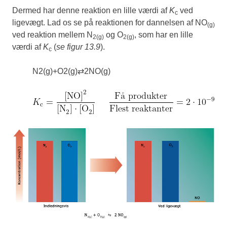
Dermed har denne reaktion en lille værdi af
K
ved
c
ligevægt. Lad os se på reaktionen for dannelsen af NO
(g)
ved reaktion mellem N
og O
, som har en lille
2(g)
2(g)
værdi af
K
(
se figur 13.9
).
c
N
2
(
g
)
+
O
2
(
g
)
⇄
2
NO
(
g
)