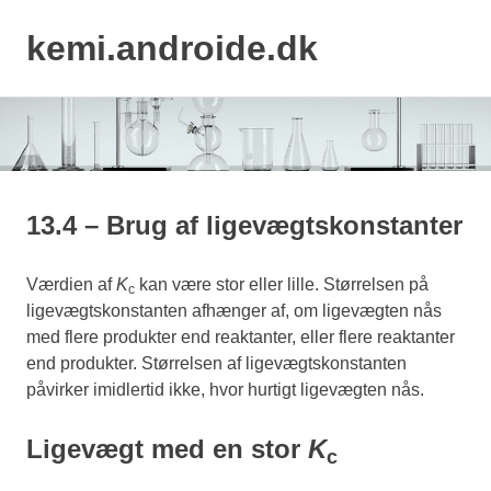
kemi.androide.dk
MENU
Skip
to
content
13.4 – Brug af ligevægtskonstanter
Værdien af
K
kan være stor eller lille. Størrelsen på
c
ligevægtskonstanten afhænger af, om ligevægten nås
med flere produkter end reaktanter, eller flere reaktanter
end produkter. Størrelsen af ligevægtskonstanten
påvirker imidlertid ikke, hvor hurtigt ligevægten nås.
Ligevægt med en stor
K
c