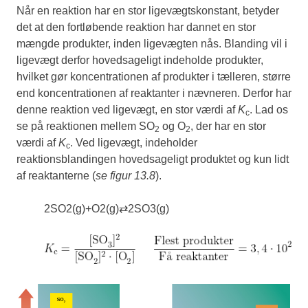
Når en reaktion har en stor ligevægtskonstant, betyder
det at den fortløbende reaktion har dannet en stor
mængde produkter, inden ligevægten nås. Blanding vil i
ligevægt derfor hovedsageligt indeholde produkter,
hvilket gør koncentrationen af produkter i tælleren, større
end koncentrationen af reaktanter i nævneren. Derfor har
denne reaktion ved ligevægt, en stor værdi af
K
. Lad os
c
se på reaktionen mellem SO
og O
, der har en stor
2
2
værdi af
K
. Ved ligevægt, indeholder
c
reaktionsblandingen hovedsageligt produktet og kun lidt
af reaktanterne (
se figur 13.8
).
2
SO
2
(
g
)
+
O
2
(
g
)
⇄
2
SO
3
(
g
)