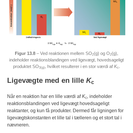
Figur 13.8
– Ved reaktionen mellem SO
(g) og O
(g),
2
2
indeholder reaktionsblandingen ved ligevægt, hovedsageligt
produktet SO
, hvilket resulterer i en stor værdi af
K
.
3(g)
c
Ligevægte med en lille
K
c
Når en reaktion har en lille værdi af
K
, indeholder
c
reaktionsblandingen ved ligevægt hovedsageligt
reaktanter, og kun få produkter. Dermed får ligningen for
ligevægtskonstanten et lille tal i tælleren og et stort tal i
nævneren.