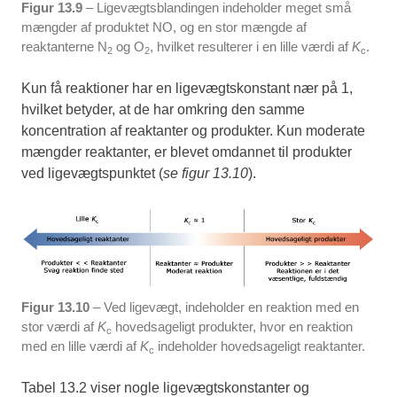
Figur 13.9
– Ligevægtsblandingen indeholder meget små
mængder af produktet NO, og en stor mængde af
reaktanterne N
og O
, hvilket resulterer i en lille værdi af
K
.
2
2
c
Kun få reaktioner har en ligevægtskonstant nær på 1,
hvilket betyder, at de har omkring den samme
koncentration af reaktanter og produkter. Kun moderate
mængder reaktanter, er blevet omdannet til produkter
ved ligevægtspunktet (
se figur 13.10
).
Figur 13.10
– Ved ligevægt, indeholder en reaktion med en
stor værdi af
K
hovedsageligt produkter, hvor en reaktion
c
med en lille værdi af
K
indeholder hovedsageligt reaktanter.
c
Tabel 13.2 viser nogle ligevægtskonstanter og