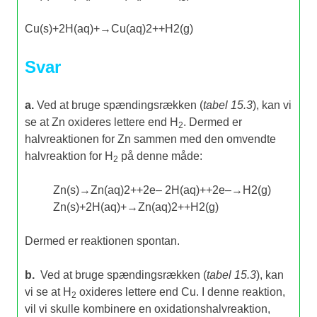
Cu
(
s
)
+
2
H
(
aq
)
+
→
Cu
(
aq
)
2
+
+
H
2
(
g
)
Svar
a.
Ved at bruge spændingsrækken (
tabel 15.3
), kan vi
se at Zn oxideres lettere end H
. Dermed er
2
halvreaktionen for Zn sammen med den omvendte
halvreaktion for H
på denne måde:
2
Zn
(
s
)
→
Zn
(
aq
)
2
+
+
2
e
–
2
H
(
aq
)
+
+
2
e
–
→
H
2
(
g
)
Zn
(
s
)
+
2
H
(
aq
)
+
→
Zn
(
aq
)
2
+
+
H
2
(
g
)
Dermed er reaktionen spontan.
b.
Ved at bruge spændingsrækken (
tabel 15.3
), kan
vi se at H
oxideres lettere end Cu. I denne reaktion,
2
vil vi skulle kombinere en oxidationshalvreaktion,