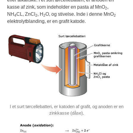
kasse af zink, som indeholder en pasta af MnO
,
2
NH
CL, ZnCl
, H
O, og stivelse. Inde i denne MnO
4
2
2
2
elektrolytblanding, er en grafit katode.
I et surt tørcellebatteri, er katoden af grafit, og anoden er en
zinkkasse (dåse).