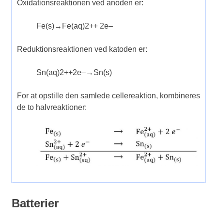
Oxidationsreaktionen ved anoden er:
Fe
(
s
)
→
Fe
(
aq
)
2
+
+
2
e
–
Reduktionsreaktionen ved katoden er:
Sn
(
aq
)
2
+
+
2
e
–
→
Sn
(
s
)
For at opstille den samlede cellereaktion, kombineres
de to halvreaktioner:
Batterier