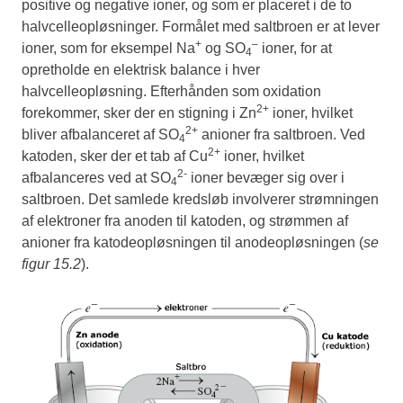
positive og negative ioner, og som er placeret i de to
halvcelleopløsninger. Formålet med saltbroen er at lever
+
–
ioner, som for eksempel Na
og SO
ioner, for at
4
opretholde en elektrisk balance i hver
halvcelleopløsning. Efterhånden som oxidation
2+
forekommer, sker der en stigning i Zn
ioner, hvilket
2+
bliver afbalanceret af SO
anioner fra saltbroen. Ved
4
2+
katoden, sker der et tab af Cu
ioner, hvilket
2-
afbalanceres ved at SO
ioner bevæger sig over i
4
saltbroen. Det samlede kredsløb involverer strømningen
af elektroner fra anoden til katoden, og strømmen af
anioner fra katodeopløsningen til anodeopløsningen (
se
figur 15.2
).