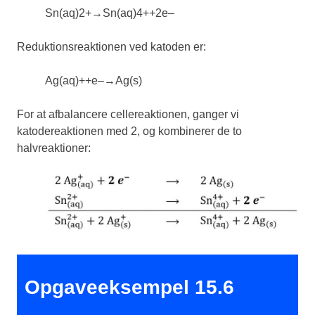
Sn
(
aq
)
2
+
→
Sn
(
aq
)
4
+
+
2
e
–
Reduktionsreaktionen ved katoden er:
Ag
(
aq
)
+
+
e
–
→
Ag
(
s
)
For at afbalancere cellereaktionen, ganger vi
katodereaktionen med 2, og kombinerer de to
halvreaktioner:
Opgaveeksempel 15.6