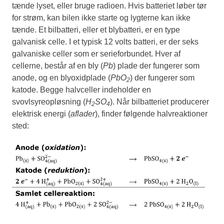
tænde lyset, eller bruge radioen. Hvis batteriet løber tør
for strøm, kan bilen ikke starte og lygterne kan ikke
tænde. Et bilbatteri, eller et blybatteri, er en type
galvanisk celle. I et typisk 12 volts batteri, er der seks
galvaniske celler som er serieforbundet. Hver af
cellerne, består af en bly (
Pb
) plade der fungerer som
anode, og en blyoxidplade (
PbO
) der fungerer som
2
katode. Begge halvceller indeholder en
svovlsyreopløsning (
H
SO
). Når bilbatteriet producerer
2
4
elektrisk energi (
aflader
), finder følgende halvreaktioner
sted: