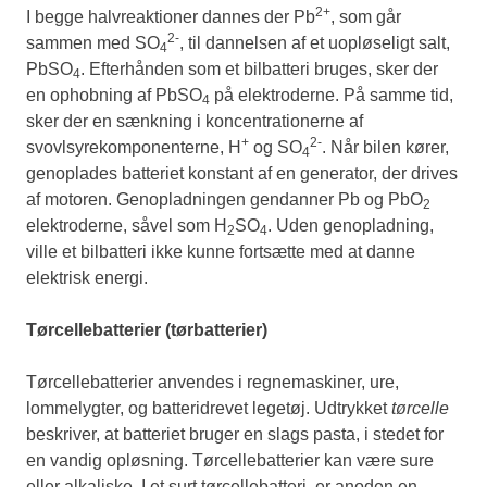
2+
I begge halvreaktioner dannes der Pb
, som går
2-
sammen med SO
, til dannelsen af et uopløseligt salt,
4
PbSO
. Efterhånden som et bilbatteri bruges, sker der
4
en ophobning af PbSO
på elektroderne. På samme tid,
4
sker der en sænkning i koncentrationerne af
+
2-
svovlsyrekomponenterne, H
og SO
. Når bilen kører,
4
genoplades batteriet konstant af en generator, der drives
af motoren. Genopladningen gendanner Pb og PbO
2
elektroderne, såvel som H
SO
. Uden genopladning,
2
4
ville et bilbatteri ikke kunne fortsætte med at danne
elektrisk energi.
Tørcellebatterier (tørbatterier)
Tørcellebatterier anvendes i regnemaskiner, ure,
lommelygter, og batteridrevet legetøj. Udtrykket
tørcelle
beskriver, at batteriet bruger en slags pasta, i stedet for
en vandig opløsning. Tørcellebatterier kan være sure
eller alkaliske. I et surt tørcellebatteri, er anoden en