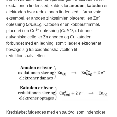
oxidationen finder sted, kaldes for
anoden
;
katoden
er
elektroden hvor reduktionen finder sted. I førnævnte
2+
eksempel, er anoden zinkstrimlen placeret i en Zn
opløsning (
ZnSO
). Katoden er en kobberstrimmel,
4
2+
placeret i en Cu
opløsning (
CuSO
). I denne
4
galvaniske celle, er Zn anoden og Cu katoden,
forbundet med en ledning, som tillader elektroner at
bevæge sig fra oxidationshalvcellen til
reduktionshalvcellen.
Kredsløbet fuldendes med en
saltbro
, som indeholder