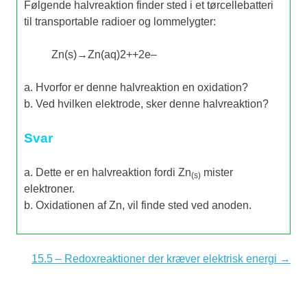
Følgende halvreaktion finder sted i et tørcellebatteri
til transportable radioer og lommelygter:
Zn
(
s
)
→
Zn
(
aq
)
2
+
+
2
e
–
a. Hvorfor er denne halvreaktion en oxidation?
b. Ved hvilken elektrode, sker denne halvreaktion?
Svar
a. Dette er en halvreaktion fordi Zn
mister
(s)
elektroner.
b. Oxidationen af Zn, vil finde sted ved anoden.
15.5 – Redoxreaktioner der kræver elektrisk energi →