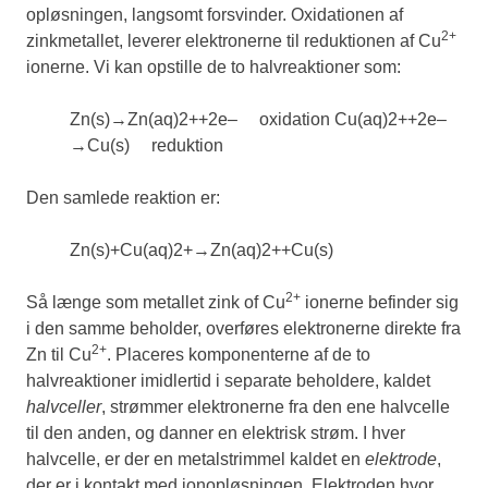
opløsningen, langsomt forsvinder. Oxidationen af
2+
zinkmetallet, leverer elektronerne til reduktionen af Cu
ionerne. Vi kan opstille de to halvreaktioner som:
Zn
(
s
)
→
Zn
(
aq
)
2
+
+
2
e
–
oxidation
Cu
(
aq
)
2
+
+
2
e
–
→
Cu
(
s
)
reduktion
Den samlede reaktion er:
Zn
(
s
)
+
Cu
(
aq
)
2
+
→
Zn
(
aq
)
2
+
+
Cu
(
s
)
2+
Så længe som metallet zink of Cu
ionerne befinder sig
i den samme beholder, overføres elektronerne direkte fra
2+
Zn til Cu
. Placeres komponenterne af de to
halvreaktioner imidlertid i separate beholdere, kaldet
halvceller
, strømmer elektronerne fra den ene halvcelle
til den anden, og danner en elektrisk strøm. I hver
halvcelle, er der en metalstrimmel kaldet en
elektrode
,
der er i kontakt med ionopløsningen. Elektroden hvor