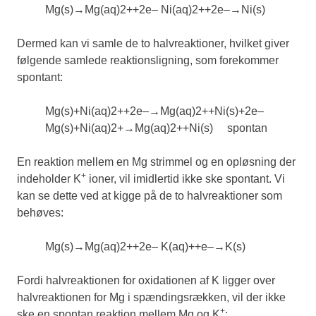
Mg
(
s
)
→
Mg
(
aq
)
2
+
+
2
e
–
Ni
(
aq
)
2
+
+
2
e
–
→
Ni
(
s
)
Dermed kan vi samle de to halvreaktioner, hvilket giver
følgende samlede reaktionsligning, som forekommer
spontant:
Mg
(
s
)
+
Ni
(
aq
)
2
+
+
2
e
–
→
Mg
(
aq
)
2
+
+
Ni
(
s
)
+
2
e
–
Mg
(
s
)
+
Ni
(
aq
)
2
+
→
Mg
(
aq
)
2
+
+
Ni
(
s
)
spontan
En reaktion mellem en Mg strimmel og en opløsning der
+
indeholder K
ioner, vil imidlertid ikke ske spontant. Vi
kan se dette ved at kigge på de to halvreaktioner som
behøves:
Mg
(
s
)
→
Mg
(
aq
)
2
+
+
2
e
–
K
(
aq
)
+
+
e
–
→
K
(
s
)
Fordi halvreaktionen for oxidationen af K ligger over
halvreaktionen for Mg i spændingsrækken, vil der ikke
+
ske en spontan reaktion mellem Mg og K
: