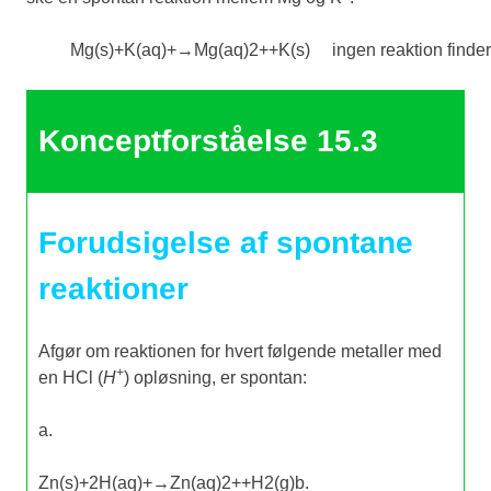
Mg
(
s
)
+
K
(
aq
)
+
→
Mg
(
aq
)
2
+
+
K
(
s
)
ingen
reaktion
finder
Konceptforståelse 15.3
Forudsigelse af spontane
reaktioner
Afgør om reaktionen for hvert følgende metaller med
+
en HCl (
H
) opløsning, er spontan:
a.
Zn
(
s
)
+
2
H
(
aq
)
+
→
Zn
(
aq
)
2
+
+
H
2
(
g
)
b.