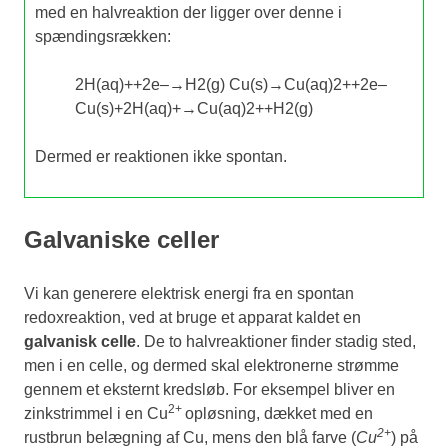
med en halvreaktion der ligger over denne i
spændingsrækken:
2
H
(
aq
)
+
+
2
e
–
→
H
2
(
g
)
Cu
(
s
)
→
Cu
(
aq
)
2
+
+
2
e
–
Cu
(
s
)
+
2
H
(
aq
)
+
→
Cu
(
aq
)
2
+
+
H
2
(
g
)
Dermed er reaktionen ikke spontan.
Galvaniske celler
Vi kan generere elektrisk energi fra en spontan
redoxreaktion, ved at bruge et apparat kaldet en
galvanisk celle
. De to halvreaktioner finder stadig sted,
men i en celle, og dermed skal elektronerne strømme
gennem et eksternt kredsløb. For eksempel bliver en
2+
zinkstrimmel i en Cu
opløsning, dækket med en
2+
rustbrun belægning af Cu, mens den blå farve (
Cu
) på