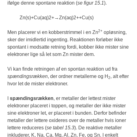
ifølge denne spontane reaktion (
se figur 15.1
).
Zn
(
s
)
+
Cu
(
aq
)
2
+
→
Zn
(
aq
)
2
+
+
Cu
(
s
)
2+
Men placerer vi en kobberstrimmel i en Zn
opløsning,
sker der imidlertid ingenting. Reaktionen forløber ikke
spontant i modsatte retning fordi, kobber ikke mister sine
elektroner lige så let som Zn mister dem.
Vi kan finde retningen af en spontan reaktion ud fra
spændingsrækken
, der ordner metallerne og H
, alt efter
2
hvor let de mister elektroner.
I
spændingsrækken
, er metaller der lettest mister
elektroner placeret i toppen, og metaller der ikke mister
sine elektroner let, er placeret i bunden. Derfor befinder
metaller der lettere oxideres over de metaller hvis ioner
lettere reduceres (
se tabel 15.3
). De reaktive metaller
inkluderer, K, Na, Ca, Mg, Al, Zn, Fe, og Sn. I enkelt