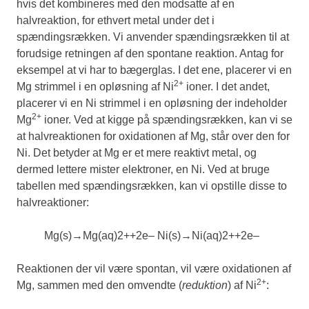
hvis det kombineres med den modsatte af en
halvreaktion, for ethvert metal under det i
spændingsrækken. Vi anvender spændingsrækken til at
forudsige retningen af den spontane reaktion. Antag for
eksempel at vi har to bægerglas. I det ene, placerer vi en
2+
Mg strimmel i en opløsning af Ni
ioner. I det andet,
placerer vi en Ni strimmel i en opløsning der indeholder
2+
Mg
ioner. Ved at kigge på spændingsrækken, kan vi se
at halvreaktionen for oxidationen af Mg, står over den for
Ni. Det betyder at Mg er et mere reaktivt metal, og
dermed lettere mister elektroner, en Ni. Ved at bruge
tabellen med spændingsrækken, kan vi opstille disse to
halvreaktioner:
Mg
(
s
)
→
Mg
(
aq
)
2
+
+
2
e
–
Ni
(
s
)
→
Ni
(
aq
)
2
+
+
2
e
–
Reaktionen der vil være spontan, vil være oxidationen af
2+
Mg, sammen med den omvendte (
reduktion
) af Ni
: