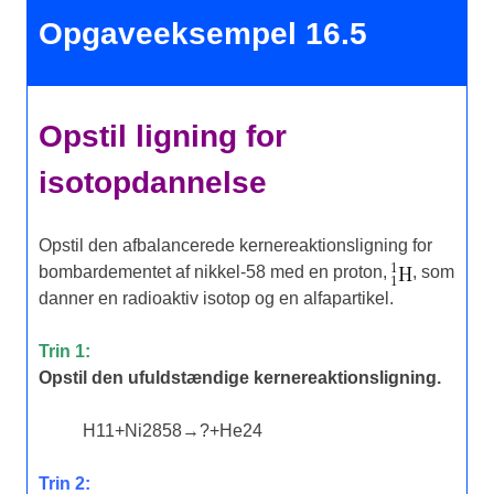
Opgaveeksempel 16.5
Opstil ligning for
isotopdannelse
Opstil den afbalancerede kernereaktionsligning for
bombardementet af nikkel-58 med en proton,
, som
danner en radioaktiv isotop og en alfapartikel.
Trin 1:
Opstil den ufuldstændige kernereaktionsligning.
H
1
1
+
Ni
28
58
→
?
+
He
2
4
Trin 2: