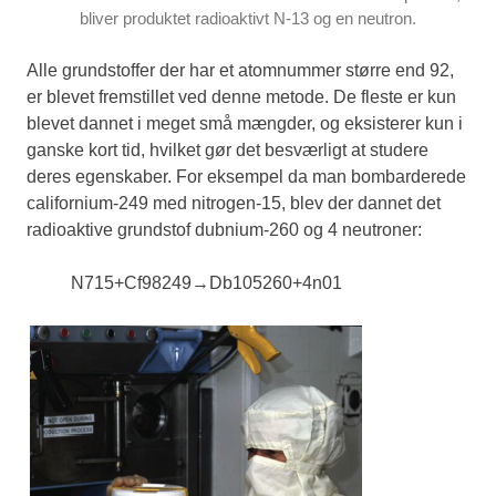
bliver produktet radioaktivt N-13 og en neutron.
Alle grundstoffer der har et atomnummer større end 92,
er blevet fremstillet ved denne metode. De fleste er kun
blevet dannet i meget små mængder, og eksisterer kun i
ganske kort tid, hvilket gør det besværligt at studere
deres egenskaber. For eksempel da man bombarderede
californium-249 med nitrogen-15, blev der dannet det
radioaktive grundstof dubnium-260 og 4 neutroner:
N
7
15
+
Cf
98
249
→
Db
105
260
+
4
n
0
1