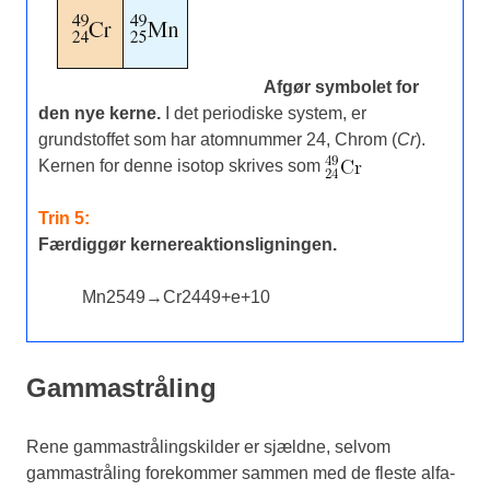
Afgør symbolet for
den nye kerne.
I det periodiske system, er
grundstoffet som har atomnummer 24, Chrom (
Cr
).
Kernen for denne isotop skrives som
Trin 5:
Færdiggør kernereaktionsligningen.
Mn
25
49
→
Cr
24
49
+
e
+
1
0
Gammastråling
Rene gammastrålingskilder er sjældne, selvom
gammastråling forekommer sammen med de fleste alfa-