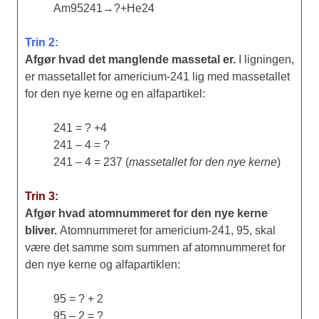
Am
95
241
→
?
+
He
2
4
Trin 2:
Afgør hvad det manglende massetal er.
I ligningen,
er massetallet for americium-241 lig med massetallet
for den nye kerne og en alfapartikel:
241 = ? +4
241 – 4 = ?
241 – 4 = 237 (
massetallet for den nye kerne
)
Trin 3:
Afgør hvad atomnummeret for den nye kerne
bliver.
Atomnummeret for americium-241, 95, skal
være det samme som summen af atomnummeret for
den nye kerne og alfapartiklen:
95 = ? + 2
95 – 2 = ?