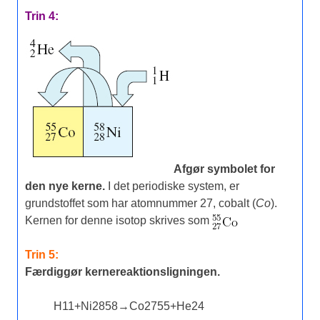
Trin 4:
Afgør symbolet for
den nye kerne.
I det periodiske system, er
grundstoffet som har atomnummer 27, cobalt (
Co
).
Kernen for denne isotop skrives som
Trin 5:
Færdiggør kernereaktionsligningen.
H
1
1
+
Ni
28
58
→
Co
27
55
+
He
2
4