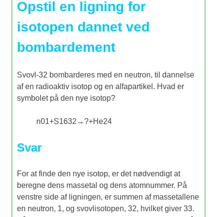
Opstil en ligning for
isotopen dannet ved
bombardement
Svovl-32 bombarderes med en neutron, til dannelse
af en radioaktiv isotop og en alfapartikel. Hvad er
symbolet på den nye isotop?
n
0
1
+
S
16
32
→
?
+
He
2
4
Svar
For at finde den nye isotop, er det nødvendigt at
beregne dens massetal og dens atomnummer. På
venstre side af ligningen, er summen af massetallene
en neutron, 1, og svovlisotopen, 32, hvilket giver 33.