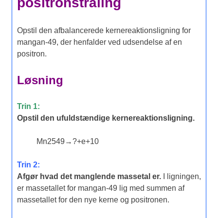
positronstråling
Opstil den afbalancerede kernereaktionsligning for
mangan-49, der henfalder ved udsendelse af en
positron.
Løsning
Trin 1:
Opstil den ufuldstændige kernereaktionsligning.
Mn
25
49
→
?
+
e
+
1
0
Trin 2:
Afgør hvad det manglende massetal er.
I ligningen,
er massetallet for mangan-49 lig med summen af
massetallet for den nye kerne og positronen.