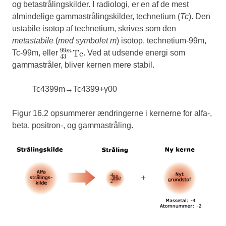
og betastrålingskilder. I radiologi, er en af de mest
almindelige gammastrålingskilder, technetium (
Tc
). Den
ustabile isotop af technetium, skrives som den
metastabile
(
med symbolet m
) isotop, technetium-99m,
Tc-99m, eller
. Ved at udsende energi som
gammastråler, bliver kernen mere stabil.
Tc
43
99
m
→
Tc
43
99
+
γ
0
0
Figur 16.2 opsummerer ændringerne i kernerne for alfa-,
beta, positron-, og gammastråling.