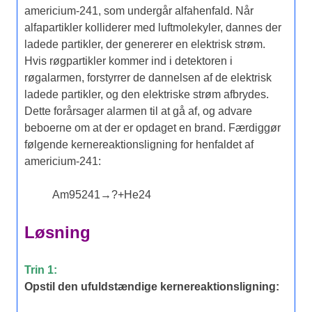
americium-241, som undergår alfahenfald. Når
alfapartikler kolliderer med luftmolekyler, dannes der
ladede partikler, der genererer en elektrisk strøm.
Hvis røgpartikler kommer ind i detektoren i
røgalarmen, forstyrrer de dannelsen af de elektrisk
ladede partikler, og den elektriske strøm afbrydes.
Dette forårsager alarmen til at gå af, og advare
beboerne om at der er opdaget en brand. Færdiggør
følgende kernereaktionsligning for henfaldet af
americium-241:
Am
95
241
→
?
+
He
2
4
Løsning
Trin 1:
Opstil den ufuldstændige kernereaktionsligning: