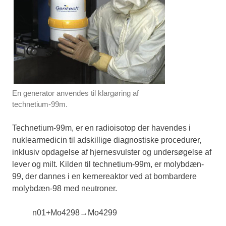
En generator anvendes til klargøring af
technetium-99m.
Technetium-99m, er en radioisotop der havendes i
nuklearmedicin til adskillige diagnostiske procedurer,
inklusiv opdagelse af hjernesvulster og undersøgelse af
lever og milt. Kilden til technetium-99m, er molybdæn-
99, der dannes i en kernereaktor ved at bombardere
molybdæn-98 med neutroner.
n
0
1
+
Mo
42
98
→
Mo
42
99