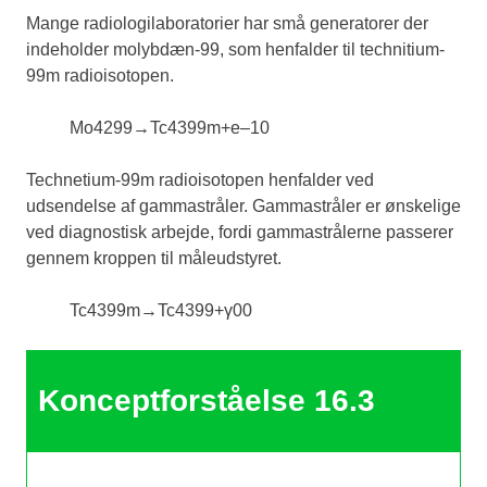
Mange radiologilaboratorier har små generatorer der
indeholder molybdæn-99, som henfalder til technitium-
99m radioisotopen.
Mo
42
99
→
Tc
43
99
m
+
e
–
1
0
Technetium-99m radioisotopen henfalder ved
udsendelse af gammastråler. Gammastråler er ønskelige
ved diagnostisk arbejde, fordi gammastrålerne passerer
gennem kroppen til måleudstyret.
Tc
43
99
m
→
Tc
43
99
+
γ
0
0
Konceptforståelse 16.3