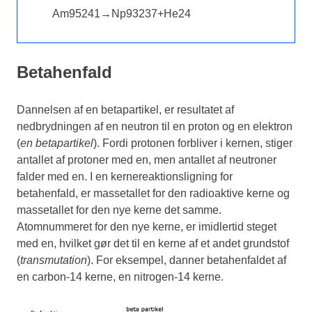
Am
95
241
→
Np
93
237
+
He
2
4
Betahenfald
Dannelsen af en betapartikel, er resultatet af
nedbrydningen af en neutron til en proton og en elektron
(
en betapartikel
). Fordi protonen forbliver i kernen, stiger
antallet af protoner med en, men antallet af neutroner
falder med en. I en kernereaktionsligning for
betahenfald, er massetallet for den radioaktive kerne og
massetallet for den nye kerne det samme.
Atomnummeret for den nye kerne, er imidlertid steget
med en, hvilket gør det til en kerne af et andet grundstof
(
transmutation
). For eksempel, danner betahenfaldet af
en carbon-14 kerne, en nitrogen-14 kerne.