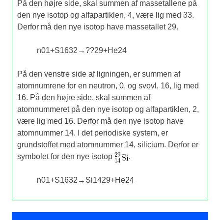
På den højre side, skal summen af massetallene på
den nye isotop og alfapartiklen, 4, være lig med 33.
Derfor må den nye isotop have massetallet 29.
n
0
1
+
S
16
32
→
?
?
29
+
He
2
4
På den venstre side af ligningen, er summen af
atomnumrene for en neutron, 0, og svovl, 16, lig med
16. På den højre side, skal summen af
atomnummeret på den nye isotop og alfapartiklen, 2,
være lig med 16. Derfor må den nye isotop have
atomnummer 14. I det periodiske system, er
grundstoffet med atomnummer 14, silicium. Derfor er
symbolet for den nye isotop
.
n
0
1
+
S
16
32
→
Si
14
29
+
He
2
4