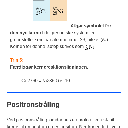
Afgør symbolet for
den nye kerne.
I det periodiske system, er
grundstoffet som har atomnummer 28, nikkel (
Ni
).
Kernen for denne isotop skrives som
Trin 5:
Færdiggør kernereaktionsligningen.
Co
27
60
→
Ni
28
60
+
e
–
1
0
Positronstråling
Ved positronstråling, omdannes en proton i en ustabil
kerne, til en neutron og en positron. Neutronen forbliver i