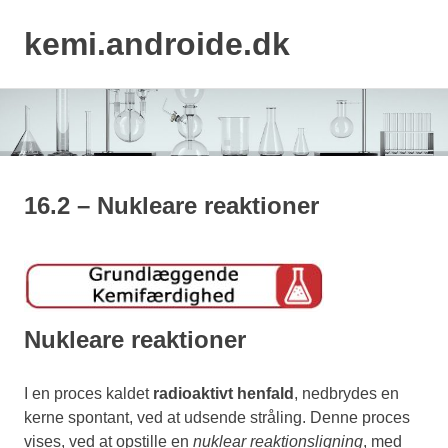
kemi.androide.dk
MENU
Skip
to
content
16.2 – Nukleare reaktioner
Nukleare reaktioner
I en proces kaldet
radioaktivt henfald
, nedbrydes en
kerne spontant, ved at udsende stråling. Denne proces
vises, ved at opstille en
nuklear reaktionsligning
, med