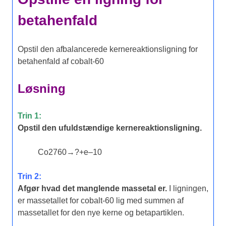
betahenfald
Opstil den afbalancerede kernereaktionsligning for
betahenfald af cobalt-60
Løsning
Trin 1:
Opstil den ufuldstændige kernereaktionsligning.
Co
27
60
→
?
+
e
–
1
0
Trin 2:
Afgør hvad det manglende massetal er.
I ligningen,
er massetallet for cobalt-60 lig med summen af
massetallet for den nye kerne og betapartiklen.