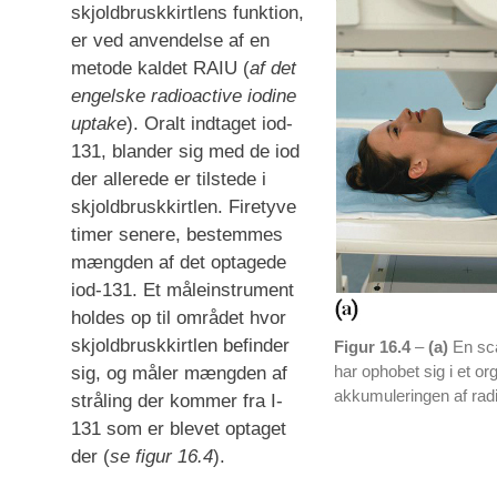
skjoldbruskkirtlens funktion,
er ved anvendelse af en
metode kaldet RAIU (
af det
engelske radioactive iodine
uptake
). Oralt indtaget iod-
131, blander sig med de iod
der allerede er tilstede i
skjoldbruskkirtlen. Firetyve
timer senere, bestemmes
mængden af det optagede
iod-131. Et måleinstrument
holdes op til området hvor
skjoldbruskkirtlen befinder
Figur 16.4
–
(a)
En sca
har ophobet sig i et or
sig, og måler mængden af
akkumuleringen af radio
stråling der kommer fra I-
131 som er blevet optaget
der (
se figur 16.4
).