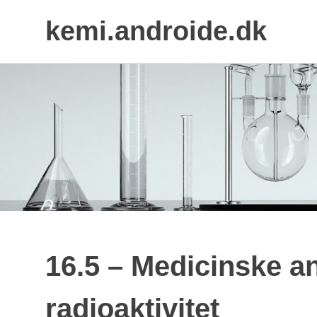
kemi.androide.dk
Skip
to
content
16.5 – Medicinske a
radioaktivitet