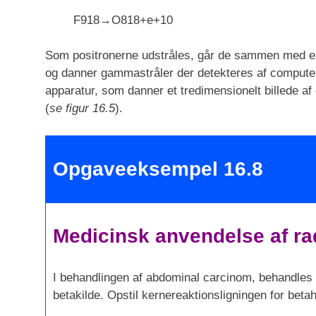
F
9
18
→
O
8
18
+
e
+
1
0
Som positronerne udstråles, går de sammen med el
og danner gammastråler der detekteres af compute
apparatur, som danner et tredimensionelt billede af
(
se figur 16.5
).
Opgaveeksempel 16.8
Medicinsk anvendelse af ra
I behandlingen af abdominal carcinom, behandles 
betakilde. Opstil kernereaktionsligningen for betah