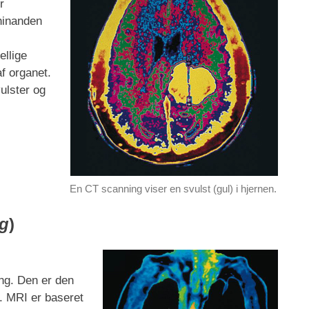
r
 hinanden
ellige
af organet.
ulster og
En CT scanning viser en svulst (gul) i hjernen.
g
)
ing. Den er den
d. MRI er baseret