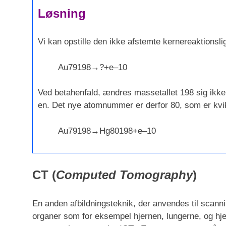
Løsning
Vi kan opstille den ikke afstemte kernereaktionsli
Au
79
198
→
?
+
e
–
1
0
Ved betahenfald, ændres massetallet 198 sig ik
en. Det nye atomnummer er derfor 80, som er kvi
Au
79
198
→
Hg
80
198
+
e
–
1
0
CT (
Computed Tomography
)
En anden afbildningsteknik, der anvendes til scanni
organer som for eksempel hjernen, lungerne, og hjer