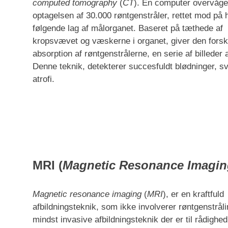
computed tomography
(
CT
). En computer overvåge
optagelsen af 30.000 røntgenstråler, rettet mod på
følgende lag af målorganet. Baseret på tæthede af
kropsvævet og væskerne i organet, giver den forsk
absorption af røntgenstrålerne, en serie af billeder 
Denne teknik, detekterer succesfuldt blødninger, sv
atrofi.
MRI (
Magnetic Resonance Imagin
Magnetic resonance imaging
(
MRI
), er en kraftfuld
afbildningsteknik, som ikke involverer røntgenstrål
mindst invasive afbildningsteknik der er til rådighe