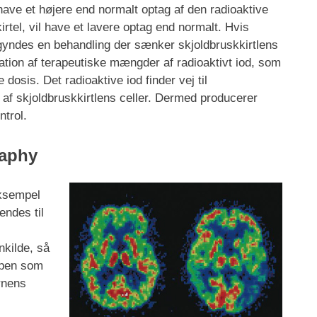
have et højere end normalt optag af den radioaktive
rtel, vil have et lavere optag end normalt. Hvis
egyndes en behandling der sænker skjoldbruskkirtlens
ation af terapeutiske mængder af radioaktivt iod, som
 dosis. Det radioaktive iod finder vej til
 af skjoldbruskkirtlens celler. Dermed producerer
ntrol.
raphy
eksempel
endes til
nkilde, så
ppen som
rnens