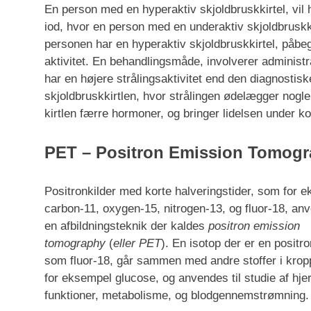
En person med en hyperaktiv skjoldbruskkirtel, vil 
iod, hvor en person med en underaktiv skjoldbruskki
personen har en hyperaktiv skjoldbruskkirtel, påb
aktivitet. En behandlingsmåde, involverer administr
har en højere strålingsaktivitet end den diagnostiske
skjoldbruskkirtlen, hvor strålingen ødelægger nogle
kirtlen færre hormoner, og bringer lidelsen under ko
PET – Positron Emission Tomog
Positronkilder med korte halveringstider, som for 
carbon-11, oxygen-15, nitrogen-13, og fluor-18, anv
en afbildningsteknik der kaldes
positron emission
tomography
(
eller PET
). En isotop der er en positro
som fluor-18, går sammen med andre stoffer i kro
for eksempel glucose, og anvendes til studie af hje
funktioner, metabolisme, og blodgennemstrømning.