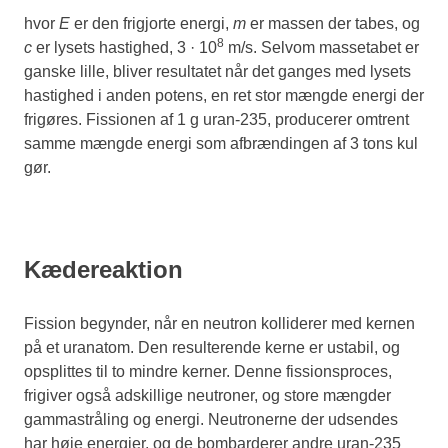
hvor
E
er den frigjorte energi,
m
er massen der tabes, og
8
c
er lysets hastighed, 3 · 10
m/s. Selvom massetabet er
ganske lille, bliver resultatet når det ganges med lysets
hastighed i anden potens, en ret stor mængde energi der
frigøres. Fissionen af 1 g uran-235, producerer omtrent
samme mængde energi som afbrændingen af 3 tons kul
gør.
Kædereaktion
Fission begynder, når en neutron kolliderer med kernen
på et uranatom. Den resulterende kerne er ustabil, og
opsplittes til to mindre kerner. Denne fissionsproces,
frigiver også adskillige neutroner, og store mængder
gammastråling og energi. Neutronerne der udsendes
har høje energier, og de bombarderer andre uran-235