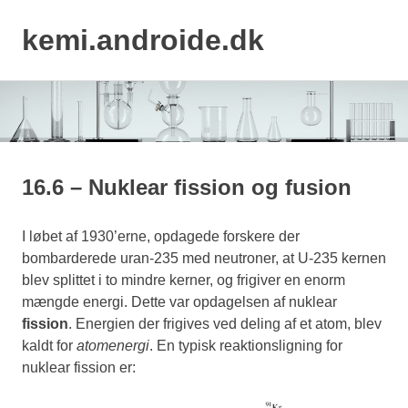
kemi.androide.dk
MENU
Skip
to
content
16.6 – Nuklear fission og fusion
I løbet af 1930’erne, opdagede forskere der
bombarderede uran-235 med neutroner, at U-235 kernen
blev splittet i to mindre kerner, og frigiver en enorm
mængde energi. Dette var opdagelsen af nuklear
fission
. Energien der frigives ved deling af et atom, blev
kaldt for
atomenergi
. En typisk reaktionsligning for
nuklear fission er: