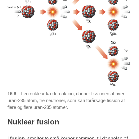
16.6
– I en nuklear kædereaktion, danner fissionen af hvert
uran-235 atom, tre neutroner, som kan forårsage fission af
flere og flere uran-235 atomer.
Nuklear fusion
I
fusion
, smelter to små kerner sammen, til dannelse af