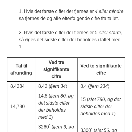
1. Hvis det første ciffer der fjernes er
4 eller mindre
,
så fjernes de og alle efterfølgende cifre fra tallet.
2. Hvis det første ciffer der fjernes er
5 eller større
,
så øges det sidste ciffer der beholdes i tallet med
1.
Ved tre
Tal til
Ved to signifikante
signifikante
afrunding
cifre
cifre
8,4234
8,42 (
fjern 34
)
8,4 (
fjern 234
)
14,8 (
fjern 80, øg
15 (
slet 780, øg det
det sidste ciffer
14,780
sidste ciffer der
der beholdes
beholdes med 1
)
med 1
)
*
3260
(
fjern 6, øg
*
3300
(
slet 56, øg