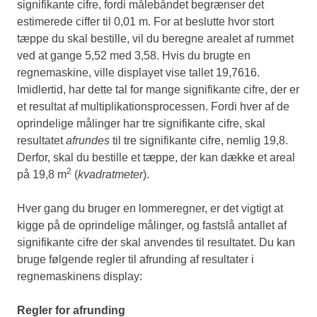
signifikante cifre, fordi målebåndet begrænser det
estimerede ciffer til 0,01 m. For at beslutte hvor stort
tæppe du skal bestille, vil du beregne arealet af rummet
ved at gange 5,52 med 3,58. Hvis du brugte en
regnemaskine, ville displayet vise tallet 19,7616.
Imidlertid, har dette tal for mange signifikante cifre, der er
et resultat af multiplikationsprocessen. Fordi hver af de
oprindelige målinger har tre signifikante cifre, skal
resultatet
afrundes
til tre signifikante cifre, nemlig 19,8.
Derfor, skal du bestille et tæppe, der kan dække et areal
2
på 19,8 m
(
kvadratmeter
).
Hver gang du bruger en lommeregner, er det vigtigt at
kigge på de oprindelige målinger, og fastslå antallet af
signifikante cifre der skal anvendes til resultatet. Du kan
bruge følgende regler til afrunding af resultater i
regnemaskinens display:
Regler for afrunding