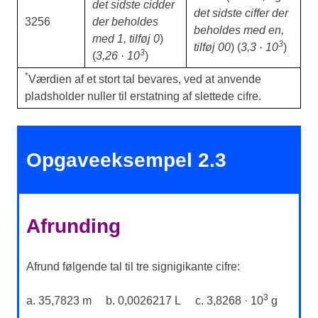
det sidste cidder
det sidste ciffer der
3256
der beholdes
beholdes med en,
med 1, tilføj 0
)
3
tilføj 00
) (
3,3 · 10
)
3
(
3,26 · 10
)
*
Værdien af et stort tal bevares, ved at anvende
pladsholder nuller til erstatning af slettede cifre.
Opgaveeksempel 2.3
Afrunding
Afrund følgende tal til tre signigikante cifre:
3
a. 35,7823 m b. 0,0026217 L c. 3,8268 · 10
g