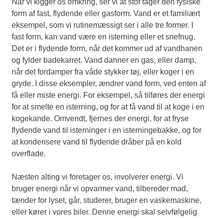
Når vi kigger os omkring, ser vi at stof tager den fysiske
form af fast, flydende eller gasform. Vand er et familiært
eksempel, som vi rutinemæssigt ser i alle tre former. I
fast form, kan vand være en isterning eller et snefnug.
Det er i flydende form, når det kommer ud af vandhanen
og fylder badekarret. Vand danner en gas, eller damp,
når det fordamper fra våde stykker tøj, eller koger i en
gryde. I disse eksempler, ændrer vand form, ved enten af
få eller miste energi. For eksempel, så tilføres der energi
for at smelte en isterning, og for at få vand til at koge i en
kogekande. Omvendt, fjernes der energi, for at fryse
flydende vand til isterninger i en isterningebakke, og for
at kondensere vand til flydende dråber på en kold
overflade.
Næsten alting vi foretager os, involverer energi. Vi
bruger energi når vi opvarmer vand, tilbereder mad,
tænder for lyset, går, studerer, bruger en vaskemaskine,
eller kører i vores biler. Denne energi skal selvfølgelig