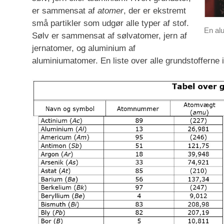
er sammensat af
atomer
, der er ekstremt
små partikler som udgør alle typer af stof.
En al
Sølv er sammensat af sølvatomer, jern af
jernatomer, og aluminium af
aluminiumatomer. En liste over alle grundstofferne 