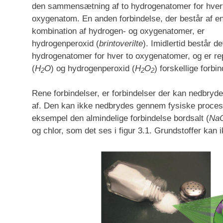
den sammensætning af to hydrogenatomer for hver
oxygenatom. En anden forbindelse, der består af e
kombination af hydrogen- og oxygenatomer, er
hydrogenperoxid (
brintoverilte
). Imidlertid består de
hydrogenatomer for hver to oxygenatomer, og er r
(
H
O
) og hydrogenperoxid (
H
O
) forskellige forb
2
2
2
Rene forbindelser, er forbindelser der kan nedbryde
af. Den kan ikke nedbrydes gennem fysiske process
eksempel den almindelige forbindelse bordsalt (
NaC
og chlor, som det ses i figur 3.1. Grundstoffer kan