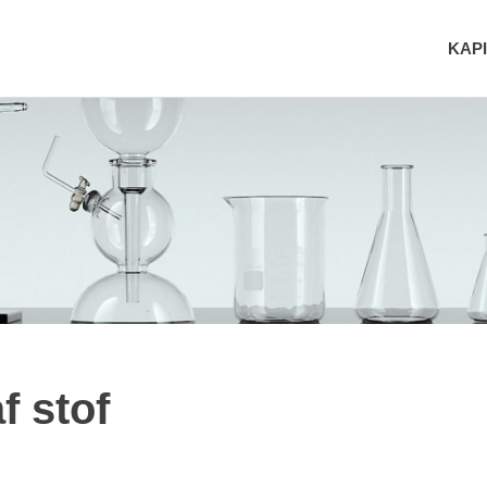
KAPI
f stof