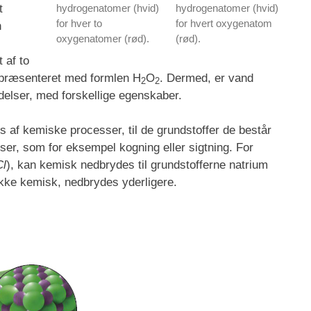
t
hydrogenatomer (hvid)
hydrogenatomer (hvid)
for hver to
for hvert oxygenatom
n
oxygenatomer (rød).
(rød).
t af to
epræsenteret med formlen H
O
. Dermed, er vand
2
2
indelser, med forskellige egenskaber.
s af kemiske processer, til de grundstoffer de består
er, som for eksempel kogning eller sigtning. For
l
), kan kemisk nedbrydes til grundstofferne natrium
 ikke kemisk, nedbrydes yderligere.