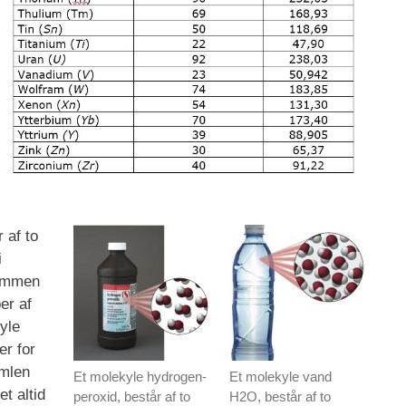
 af to
i
sammen
er af
yle
r for
rmlen
Et molekyle hydrogen-
Et molekyle vand
t altid
peroxid, består af to
H2O, består af to