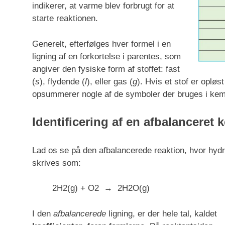
indikerer, at varme blev forbrugt for at
starte reaktionen.
Generelt, efterfølges hver formel i en
ligning af en forkortelse i parentes, som
angiver den fysiske form af stoffet: fast
(
s
), flydende (
l
), eller gas (
g
). Hvis et stof er opløs
opsummerer nogle af de symboler der bruges i kemi
Identificering af en afbalanceret 
Lad os se på den afbalancerede reaktion, hvor hy
skrives som:
2
H
2
(
g
)
+
O
2
→
2
H
2
O
(
g
)
I den
afbalancerede
ligning, er der hele tal, kaldet