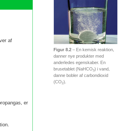
ver af
Figur 8.2
– En kemisk reaktion,
danner nye produkter med
anderledes egenskaber. En
brusetablet (NaHCO
) i vand,
3
danne bobler af carbondioxid
(CO
).
2
propangas, er
tion.