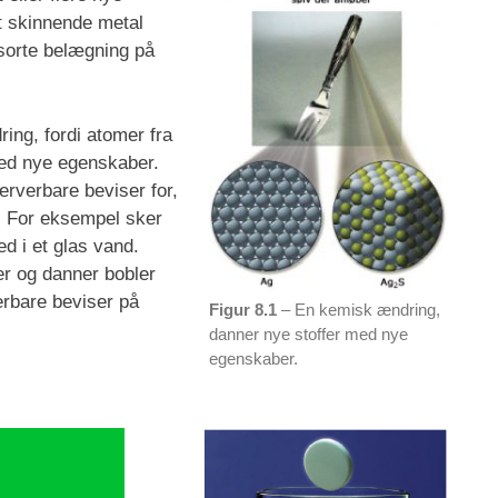
et skinnende metal
, sorte belægning på
ing, fordi atomer fra
med nye egenskaber.
rverbare beviser for,
. For eksempel sker
d i et glas vand.
rer og danner bobler
erbare beviser på
Figur 8.1
– En kemisk ændring,
danner nye stoffer med nye
egenskaber.