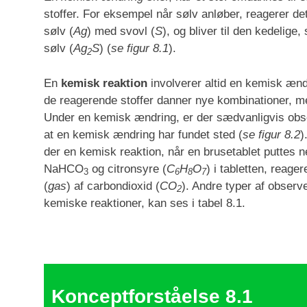
stoffer. For eksempel når sølv anløber, reagerer d
sølv (
Ag
) med svovl (
S
), og bliver til den kedelige
sølv (
Ag
S
) (
se figur 8.1
).
2
En
kemisk reaktion
involverer altid en kemisk ændr
de reagerende stoffer danner nye kombinationer, 
Under en kemisk ændring, er der sædvanligvis obse
at en kemisk ændring har fundet sted (
se figur 8.2
)
der en kemisk reaktion, når en brusetablet puttes ne
NaHCO
og citronsyre (
C
H
O
) i tabletten, reage
3
6
8
7
(
gas
) af carbondioxid (
CO
). Andre typer af observ
2
kemiske reaktioner, kan ses i tabel 8.1.
Konceptforståelse 8.1