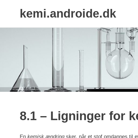
kemi.androide.dk
Skip
to
content
8.1 – Ligninger for 
En
kemisk ændring
sker, når et stof omdannes til et