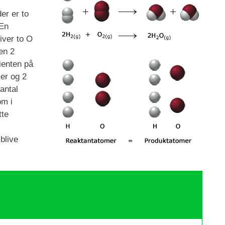
er er to
 En
giver to O
en 2
ienten på
er og 2
antal
om i
tte
 blive